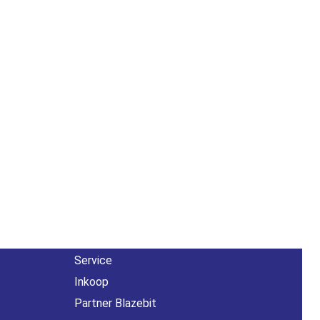
Overig
n
Contact
About us
Agenda
Service
Inkoop
Partner Blazebit