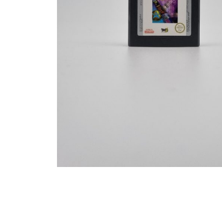
Toets enter of druk ESC