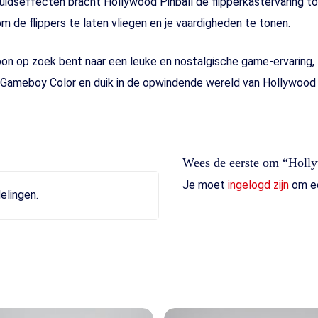
luidseffecten bracht Hollywood Pinball de flipperkastervaring 
om de flippers te laten vliegen en je vaardigheden te tonen.
oon op zoek bent naar een leuke en nostalgische game-ervaring
 Gameboy Color en duik in de opwindende wereld van Hollywood P
Wees de eerste om “Holl
Je moet
ingelogd zijn
om ee
elingen.