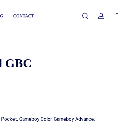
Close
search
account
G
CONTACT
Cart
ll GBC
soles
mes
soles
essoires
mes
soles
 Pocket, Gameboy Color, Gameboy Advance,
dleidingen
essoires
mes
dleidingen
essoires
dleidingen