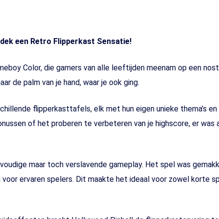
dek een Retro Flipperkast Sensatie!
eboy Color, die gamers van alle leeftijden meenam op een nostal
aar de palm van je hand, waar je ook ging.
hillende flipperkasttafels, elk met hun eigen unieke thema’s en
onussen of het proberen te verbeteren van je highscore, er was 
nvoudige maar toch verslavende gameplay. Het spel was gemakkel
voor ervaren spelers. Dit maakte het ideaal voor zowel korte s