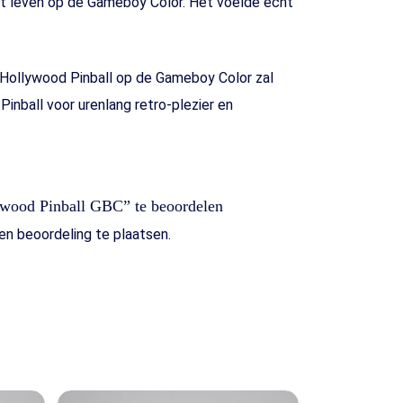
tot leven op de Gameboy Color. Het voelde echt
, Hollywood Pinball op de Gameboy Color zal
inball voor urenlang retro-plezier en
ywood Pinball GBC” te beoordelen
n beoordeling te plaatsen.