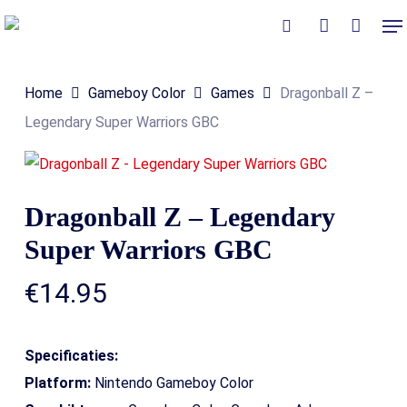
Skip
Me
to
Close
Winkelmand
search
account
Cart
main
Home
Gameboy Color
Games
Dragonball Z –
content
Legendary Super Warriors GBC
Dragonball Z – Legendary
Super Warriors GBC
€
14.95
Specificaties:
Platform:
Nintendo Gameboy Color