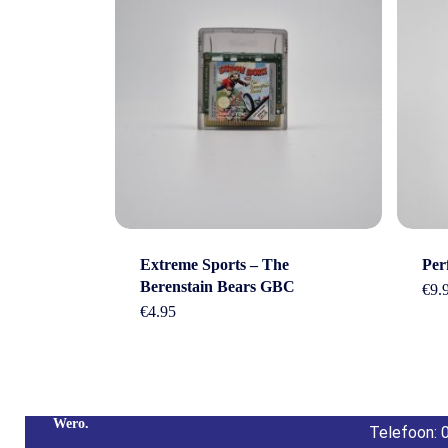
Cont
Extreme Sports – The
Per
Berenstain Bears GBC
€
9.
€
4.95
Adres: Nijv
Overijssel
Betaal Snel En Veilig Met Paypal & IDeal |
E-mail:
inf
Wero.
Telefoon: 