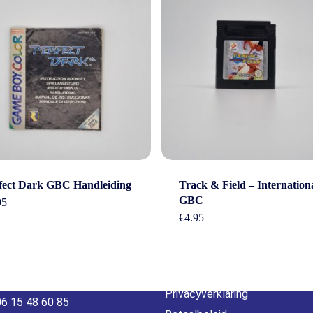
act
Beleid &
fect Dark GBC Handleiding
Track & Field – Internation
GBC
95
voorwaarde
€
4.95
erheidstraat1, Wierden
, 7641 AB Nederland
Algemene voorwaarden
o@gamebros.nl
Privacyverklaring
06 15 48 60 85