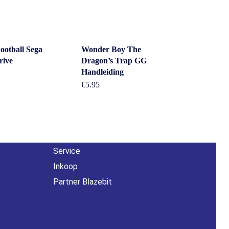
Football Sega
Wonder Boy The
rive
Dragon’s Trap GG
Overig
Handleiding
€
5.95
n
Contact
About us
Agenda
Service
Inkoop
Partner Blazebit