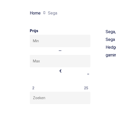
Home
Sega
Search
Prijs
Sega,
Min
Toets enter of druk ESC
Sega 
Hedge
Max
—
gamin
€
–
2
25
Zoeken