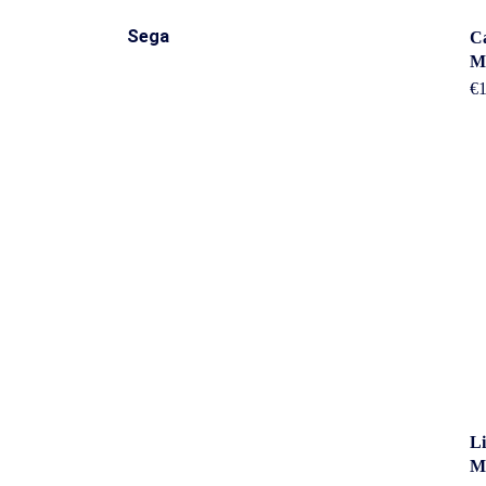
Sega
Ca
M
€
Li
M