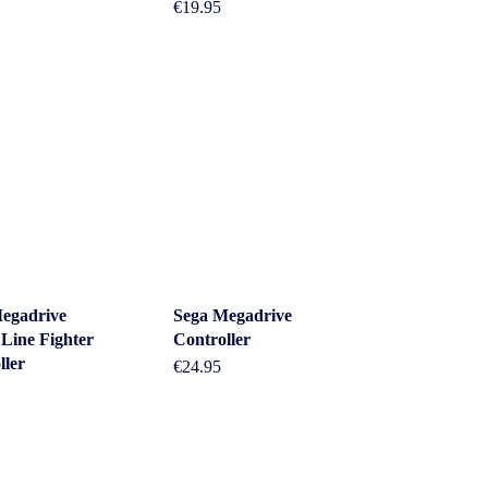
€
19.95
egadrive
Sega Megadrive
 Line Fighter
Controller
ller
€
24.95