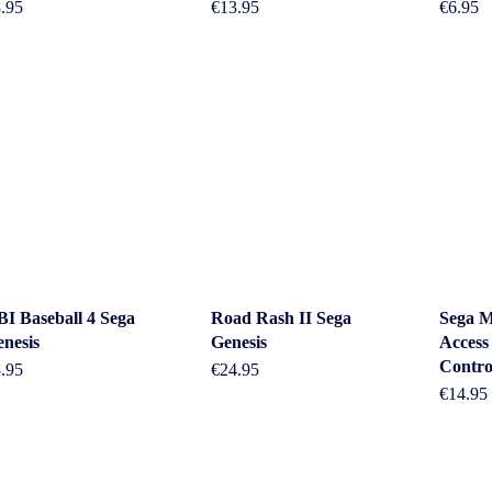
.95
€
13.95
€
6.95
I Baseball 4 Sega
Road Rash II Sega
Sega M
nesis
Genesis
Access
Contro
.95
€
24.95
€
14.95