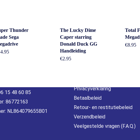
uper Thunder
The Lucky Dime
Total 
ade Sega
Caper starring
Megad
act
Beleid &
egadrive
Donald Duck GG
€
8.95
Handleiding
14.95
voorwaarde
€
2.95
erheidstraat1, Wierden
, 7641 AB Nederland
Algemene voorwaarden
o@gamebros.nl
Privacyverklaring
06 15 48 60 85
Betaalbeleid
r: 86772163
Retour- en restitutiebeleid
er: NL864079655B01
Verzendbeleid
Veelgestelde vragen (F.A.Q.)