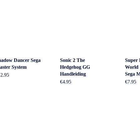
hadow Dancer Sega
Sonic 2 The
Super
aster System
Hedgehog GG
World 
Handleiding
Sega M
22.95
€
4.95
€
7.95