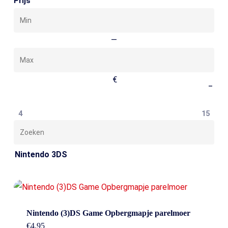
Prijs
Min
Max
—
€
–
4
15
Zoeken
Nintendo 3DS
Nintendo (3)DS Game Opbergmapje parelmoer
€
4.95