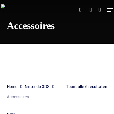
Skip
Me
to
Close
Winkelmand
search
account
Cart
main
Accessoires
content
Search
Home
Nintendo 3DS
Toont alle 6 resultaten
Accessoires