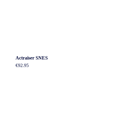
Actraiser SNES
€
92.95