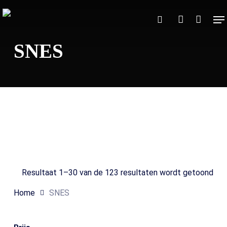
Skip
Me
to
Close
Winkelmand
search
account
Cart
main
SNES
content
Search
Resultaat 1–30 van de 123 resultaten wordt getoond
Home
SNES