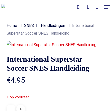
Skip
Me
to
Close
Winkelmand
search
account
Cart
main
Home
SNES
Handleidingen
International
content
Superstar Soccer SNES Handleiding
International Superstar
Soccer SNES Handleiding
€
4.95
1 op voorraad