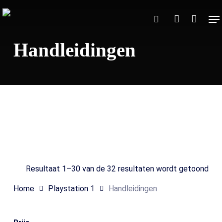
Skip
Me
to
Close
Winkelmand
search
account
Cart
main
Handleidingen
content
Search
Resultaat 1–30 van de 32 resultaten wordt getoond
Home
Playstation 1
Handleidingen