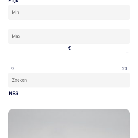
Prijs
Min
Max
—
€
–
9
20
Zoeken
NES