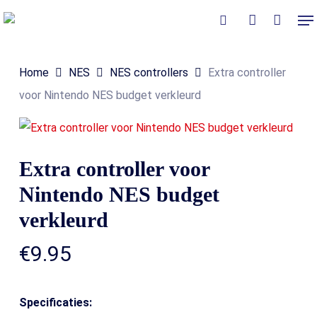
Skip
Me
to
Close
Winkelmand
search
account
Cart
main
Home
NES
NES controllers
Extra controller
content
voor Nintendo NES budget verkleurd
Extra controller voor
Nintendo NES budget
verkleurd
€
9.95
Specificaties: