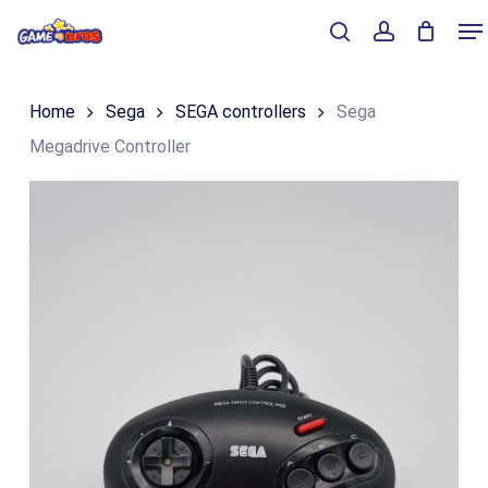
Skip
Me
to
Close
Winkelmand
search
account
Cart
main
Home
Sega
SEGA controllers
Sega
content
Megadrive Controller