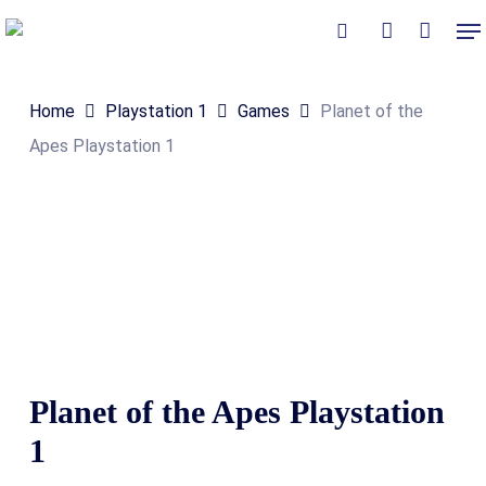
Skip
Me
to
Close
Winkelmand
search
account
Cart
main
Home
Playstation 1
Games
Planet of the
content
Apes Playstation 1
Planet of the Apes Playstation
1