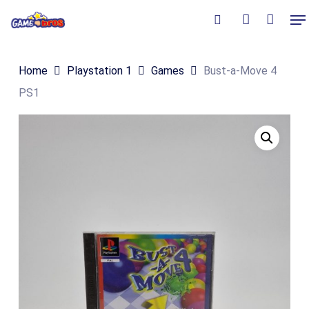
Skip
Me
to
Close
Winkelmand
search
account
Cart
main
Home
Playstation 1
Games
Bust-a-Move 4
content
PS1