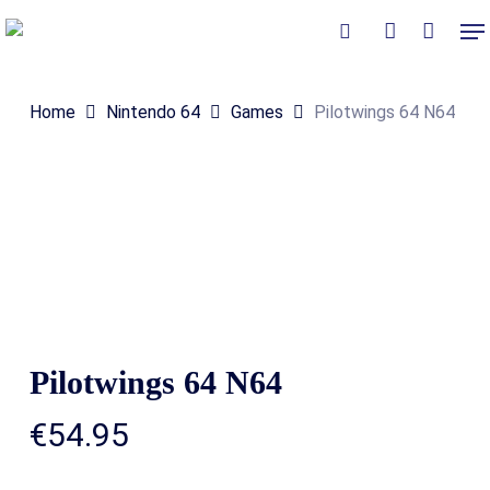
Skip
Me
to
Close
Winkelmand
search
account
Cart
main
Home
Nintendo 64
Games
Pilotwings 64 N64
content
Pilotwings 64 N64
€
54.95