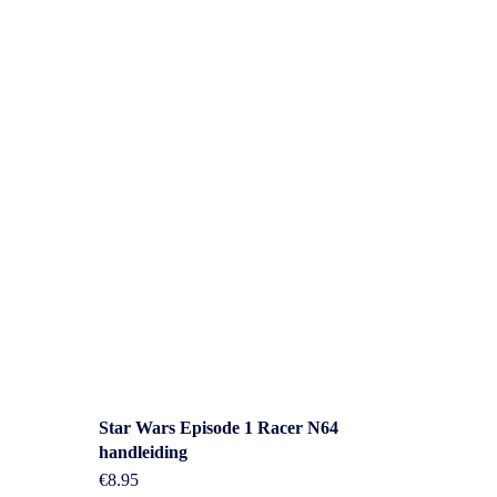
Overig
Star Wars Episode 1 Racer N64
handleiding
n
€
8.95