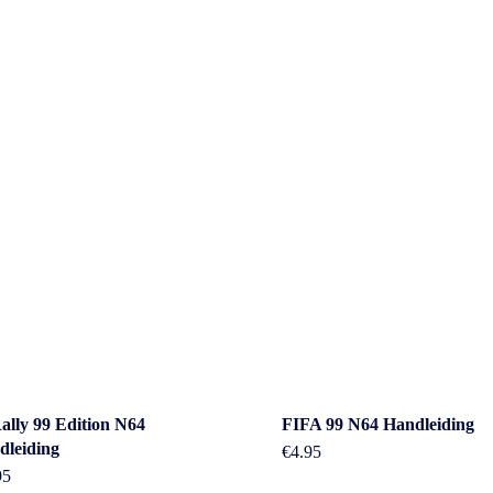
act
Beleid &
ally 99 Edition N64
FIFA 99 N64 Handleiding
dleiding
€
4.95
voorwaarde
95