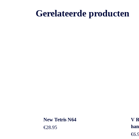
Gerelateerde producten
Cont
New Tetris N64
V R
han
€
28.95
€
6.