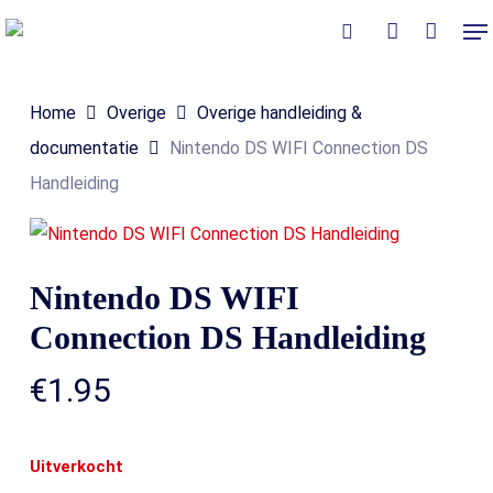
Skip
Me
to
Close
Winkelmand
search
account
Cart
main
Home
Overige
Overige handleiding &
content
documentatie
Nintendo DS WIFI Connection DS
Handleiding
Nintendo DS WIFI
Connection DS Handleiding
€
1.95
Uitverkocht