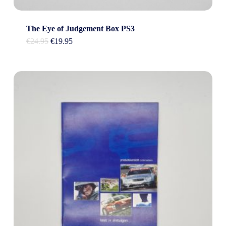
The Eye of Judgement Box PS3
Oorspronkelijke
Huidige
€
24.95
€
19.95
prijs
prijs
was:
is:
€24.95.
€19.95.