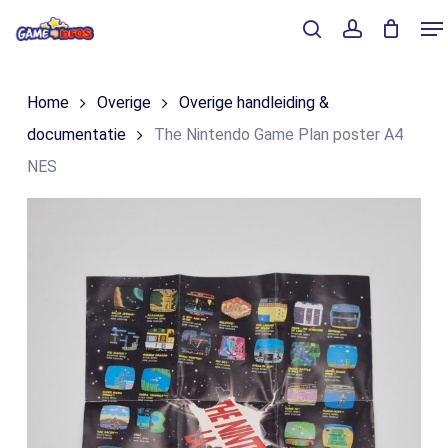
Skip
Me
to
Close
Winkelmand
search
account
Cart
main
Home
Overige
Overige handleiding &
content
documentatie
The Nintendo Game Plan poster A4
NES