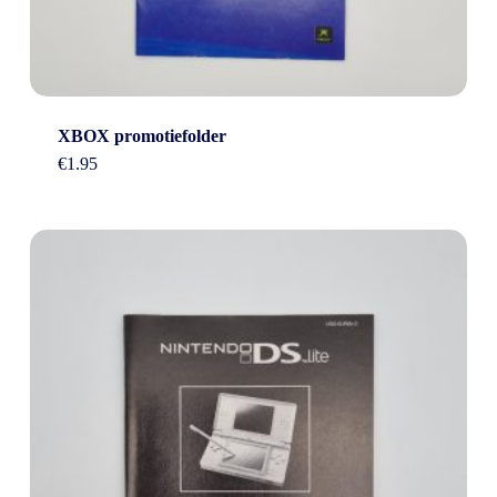
XBOX promotiefolder
€
1.95