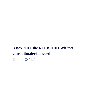
XBox 360 Elite 60 GB HDD Wit met
aansluitmateriaal goed
Oorspronkelijke
Huidige
€
49.95
€
34.95
prijs
prijs
was:
is:
€49.95.
€34.95.