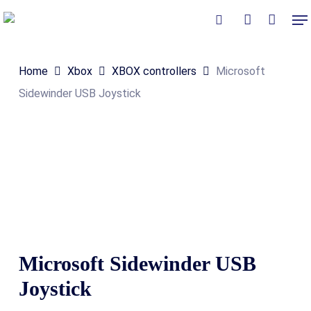
Skip
Me
to
Close
Winkelmand
search
account
Cart
main
Home
Xbox
XBOX controllers
Microsoft
content
Sidewinder USB Joystick
Microsoft Sidewinder USB
Joystick