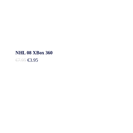
NHL 08 XBox 360
Oorspronkelijke
Huidige
€
7.95
€
3.95
prijs
prijs
was:
is:
€7.95.
€3.95.