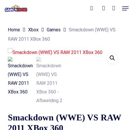
Skip
Me
to
Close
Winkelmand
search
account
Cart
main
Home
Xbox
Games
Smackdown (WWE) VS
content
RAW 2011 XBox 360
Smackdown (WWE) VS RAW
2011 XBox 360