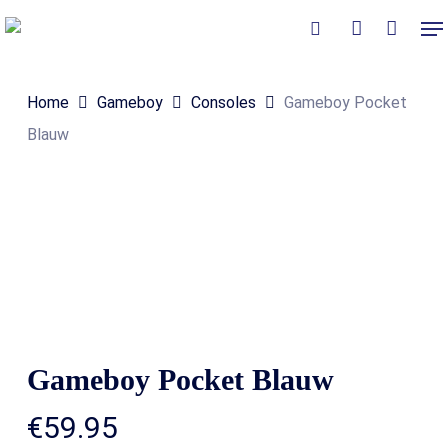
Skip
Me
to
Close
Winkelmand
search
account
Cart
main
Home
Gameboy
Consoles
Gameboy Pocket
content
Blauw
Gameboy Pocket Blauw
€
59.95