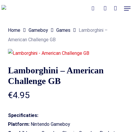
Skip
Me
to
Close
Winkelmand
search
account
Cart
main
Home
Gameboy
Games
Lamborghini –
content
American Challenge GB
Lamborghini – American
Challenge GB
€
4.95
Specificaties:
Platform:
Nintendo Gameboy