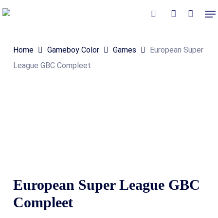
Skip
Me
to
Close
Winkelmand
search
account
Cart
main
Home
Gameboy Color
Games
European Super
content
League GBC Compleet
European Super League GBC
Compleet