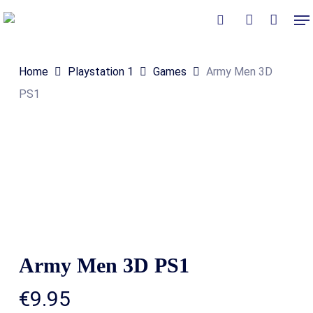
Skip
Me
to
Close
Winkelmand
search
account
Cart
main
Home
Playstation 1
Games
Army Men 3D
content
PS1
Army Men 3D PS1
€
9.95