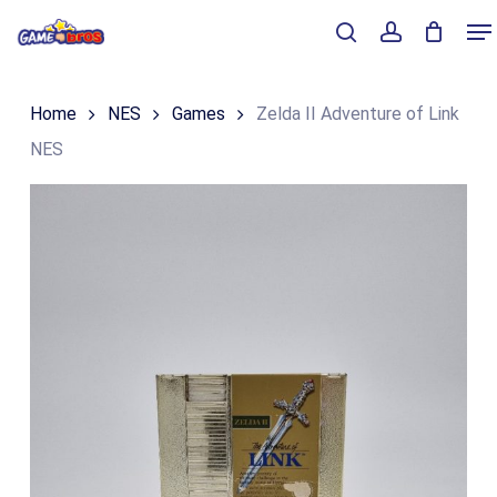
Skip
Me
to
Close
Winkelmand
search
account
Cart
main
Home
NES
Games
Zelda II Adventure of Link
content
NES