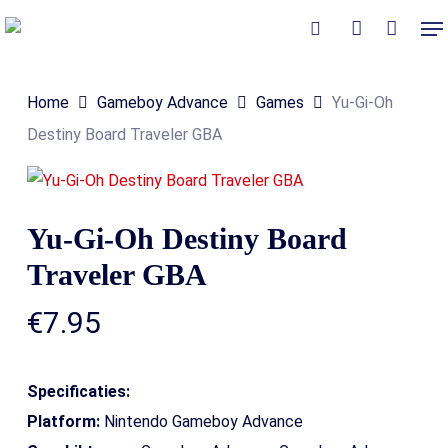
Skip
Me
to
Close
Winkelmand
search
account
Cart
main
Home
Gameboy Advance
Games
Yu-Gi-Oh
content
Destiny Board Traveler GBA
Yu-Gi-Oh Destiny Board
Traveler GBA
€
7.95
Specificaties:
Platform:
Nintendo Gameboy Advance