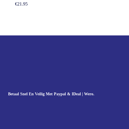
€
21.95
Betaal Snel En Veilig Met Paypal & IDeal | Wero.