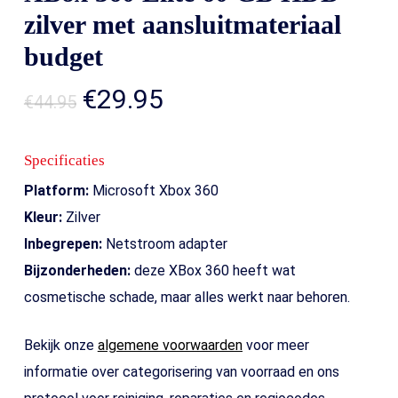
zilver met aansluitmateriaal
budget
Oorspronkelijke
Huidige
€
29.95
€
44.95
prijs
prijs
was:
is:
Specificaties
€44.95.
€29.95.
Platform:
Microsoft Xbox 360
Kleur:
Zilver
Inbegrepen:
Netstroom adapter
Bijzonderheden:
deze XBox 360 heeft wat
cosmetische schade, maar alles werkt naar behoren.
Bekijk onze
algemene voorwaarden
voor meer
informatie over categorisering van voorraad en ons