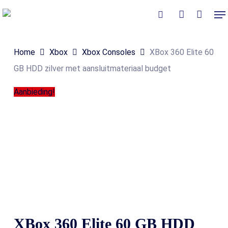
Skip
Me
to
Close
Winkelmand
search
account
Cart
main
Home
Xbox
Xbox Consoles
XBox 360 Elite 60
content
GB HDD zilver met aansluitmateriaal budget
Aanbieding!
XBox 360 Elite 60 GB HDD