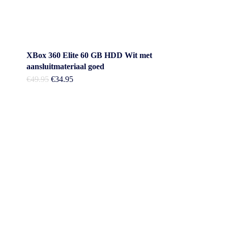
XBox 360 Elite 60 GB HDD Wit met
aansluitmateriaal goed
Oorspronkelijke
Huidige
€
49.95
€
34.95
prijs
prijs
was:
is:
€49.95.
€34.95.