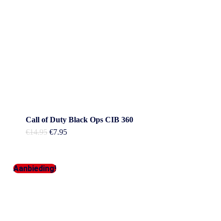
Call of Duty Black Ops CIB 360
Oorspronkelijke
Huidige
€
14.95
€
7.95
prijs
prijs
was:
is:
€14.95.
€7.95.
Aanbieding!