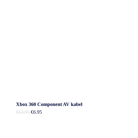
Xbox 360 Component AV kabel
Oorspronkelijke
Huidige
€
13.95
€
6.95
prijs
prijs
was:
is:
€13.95.
€6.95.