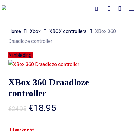
Skip
Me
to
Close
Winkelmand
search
account
Cart
main
Home
Xbox
XBOX controllers
XBox 360
content
Draadloze controller
Aanbieding!
XBox 360 Draadloze
controller
Oorspronkelijke
Huidige
€
18.95
€
24.95
prijs
prijs
was:
is:
Uitverkocht
€24.95.
€18.95.