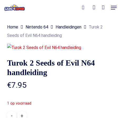
Skip
Me
to
Close
Winkelmand
search
account
Cart
main
Home
Nintendo 64
Handleidingen
Turok 2
content
Seeds of Evil N64 handleiding
Turok 2 Seeds of Evil N64
handleiding
€
7.95
1 op voorraad