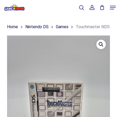
Skip
Me
to
Close
Winkelmand
search
account
Cart
main
Home
Nintendo DS
Games
Touchmaster NDS
content