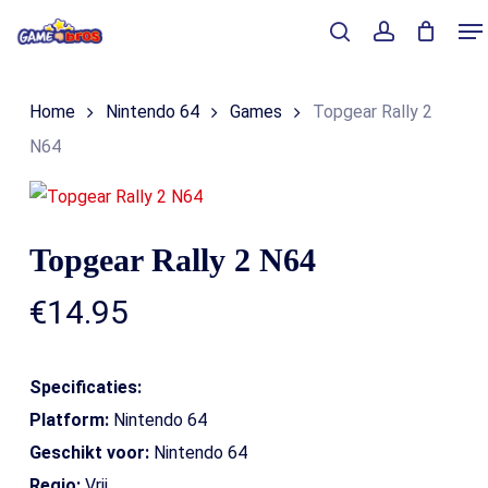
Skip
Me
to
Close
Winkelmand
search
account
Cart
main
Home
Nintendo 64
Games
Topgear Rally 2
content
N64
Topgear Rally 2 N64
€
14.95
Specificaties:
Platform:
Nintendo 64
Geschikt voor:
Nintendo 64
Regio:
Vrij