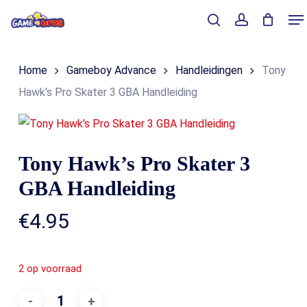
Skip
Me
to
Close
Winkelmand
search
account
Cart
main
Home
Gameboy Advance
Handleidingen
Tony
content
Hawk’s Pro Skater 3 GBA Handleiding
Tony Hawk’s Pro Skater 3
GBA Handleiding
€
4.95
2 op voorraad