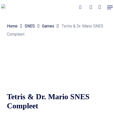
Skip
Me
to
Close
Winkelmand
search
account
Cart
main
Home
SNES
Games
Tetris & Dr. Mario SNES
content
Compleet
Tetris & Dr. Mario SNES
Compleet