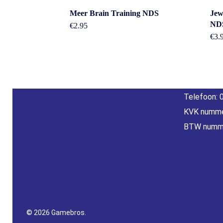
Cont
Meer Brain Training NDS
Jew
ND
€
2.95
€
3.
Betaal Snel En Veilig Met Paypal & IDeal |
Adres: Nijv
Wero.
Overijssel
E-mail:
inf
Telefoon: 
KVK numme
BTW numm
© 2026 Gamebros.