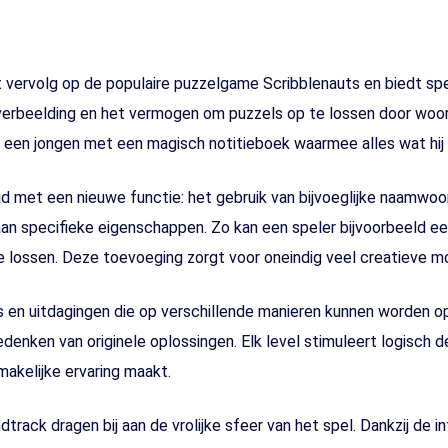
t vervolg op de populaire puzzelgame Scribblenauts en biedt sp
 om verbeelding en het vermogen om puzzels op te lossen door woo
, een jongen met een magisch notitieboek waarmee alles wat hij o
id met een nieuwe functie: het gebruik van bijvoeglijke naamwoor
n specifieke eigenschappen. Zo kan een speler bijvoorbeeld ee
 lossen. Deze toevoeging zorgt voor oneindig veel creatieve mo
 en uitdagingen die op verschillende manieren kunnen worden op
 bedenken van originele oplossingen. Elk level stimuleert logisch
akelijke ervaring maakt.
track dragen bij aan de vrolijke sfeer van het spel. Dankzij de 