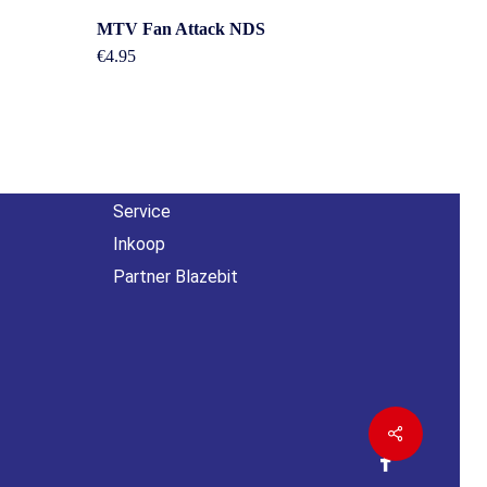
Overig
MTV Fan Attack NDS
€
4.95
n
Contact
About us
Agenda
Service
Inkoop
Partner Blazebit
Share
facebook