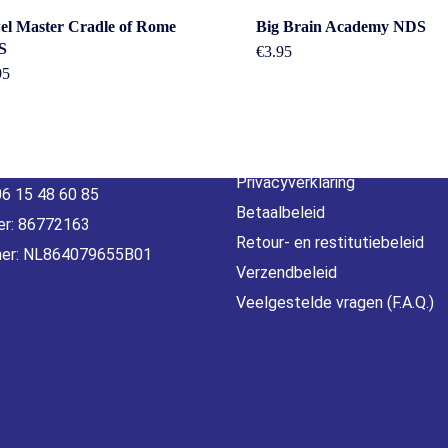
act
Beleid &
el Master Cradle of Rome
Big Brain Academy NDS
S
€
3.95
voorwaarde
95
erheidstraat1, Wierden
, 7641 AB Nederland
Algemene voorwaarden
o@gamebros.nl
Privacyverklaring
06 15 48 60 85
Betaalbeleid
r: 86772163
Retour- en restitutiebeleid
er: NL864079655B01
Verzendbeleid
Veelgestelde vragen (F.A.Q.)