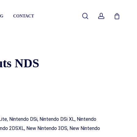
Close
search
account
G
CONTACT
Cart
uts NDS
soles
mes
soles
essoires
mes
soles
ite, Nintendo DSi, Nintendo DSi XL, Nintendo
dleidingen
essoires
mes
tendo 2DSXL, New Nintendo 3DS, New Nintendo
dleidingen
essoires
dleidingen