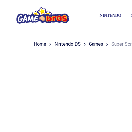
Skip
to
N
I
N
T
E
N
D
O
main
content
Home
Nintendo DS
Games
Super Scr