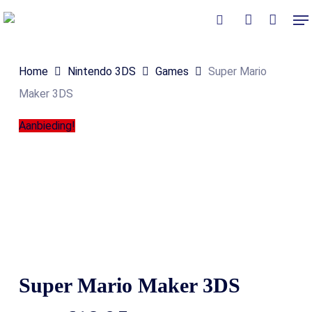
Skip
Me
to
Close
Winkelmand
search
account
Cart
main
Home
Nintendo 3DS
Games
Super Mario
content
Maker 3DS
Aanbieding!
Super Mario Maker 3DS