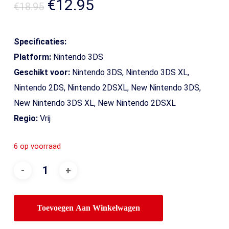
Oorspronkelijke
Huidige
€
12.95
€
18.95
prijs
prijs
was:
is:
Specificaties:
€18.95.
€12.95.
Platform:
Nintendo 3DS
Geschikt voor:
Nintendo 3DS, Nintendo 3DS XL,
Nintendo 2DS, Nintendo 2DSXL, New Nintendo 3DS,
New Nintendo 3DS XL, New Nintendo 2DSXL
Regio:
Vrij
6 op voorraad
Toevoegen Aan Winkelwagen