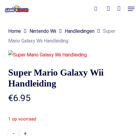
Skip
Me
to
Close
Winkelmand
search
account
Cart
main
Home
Nintendo Wii
Handleidingen
Super
content
Mario Galaxy Wii Handleiding
Super Mario Galaxy Wii
Handleiding
€
6.95
1 op voorraad