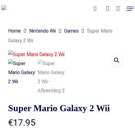
Skip
Me
to
Close
Winkelmand
search
account
Cart
main
Home
Nintendo Wii
Games
Super Mario
content
Galaxy 2 Wii
Super Mario Galaxy 2 Wii
€
17.95