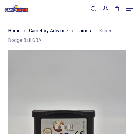
Skip
Me
to
Close
Winkelmand
search
account
Cart
main
Home
Gameboy Advance
Games
Super
content
Dodge Ball GBA