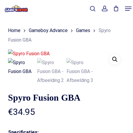
Skip
Me
to
Close
Winkelmand
search
account
Cart
main
Home
Gameboy Advance
Games
Spyro
content
Fusion GBA
Spyro Fusion GBA
€
34.95
Specificaties: