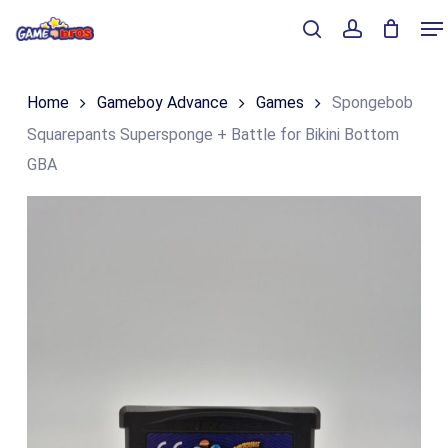
Skip
Me
to
Close
Winkelmand
search
account
Cart
main
Home
Gameboy Advance
Games
Spongebob
content
Squarepants Supersponge + Battle for Bikini Bottom
GBA