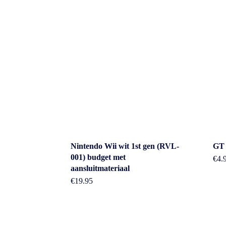
Nintendo Wii wit 1st gen (RVL-
GT 
Cont
001) budget met
€
4.
aansluitmateriaal
€
19.95
Adres: Nijv
Overijssel
Betaal Snel En Veilig Met Paypal & IDeal |