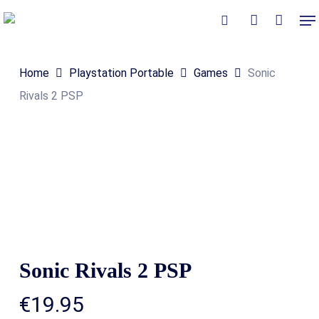
Skip
Me
to
Close
Winkelmand
search
account
Cart
main
Home
Playstation Portable
Games
Sonic
content
Rivals 2 PSP
Sonic Rivals 2 PSP
€
19.95