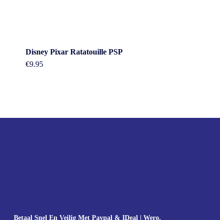
Disney Pixar Ratatouille PSP
€
9.95
Betaal Snel En Veilig Met Paypal & IDeal | Wero.