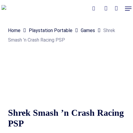
Skip
Me
to
Close
Winkelmand
search
account
Cart
main
Home
Playstation Portable
Games
Shrek
content
Smash ’n Crash Racing PSP
Shrek Smash ’n Crash Racing
PSP