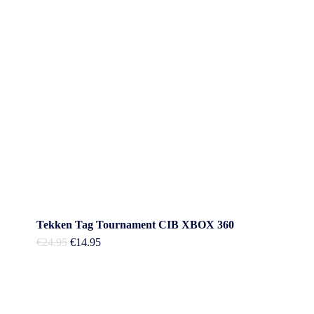
Tekken Tag Tournament CIB XBOX 360
Oorspronkelijke
Huidige
€
24.95
€
14.95
prijs
prijs
was:
is:
€24.95.
€14.95.