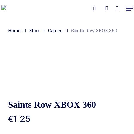
Skip
Me
to
Close
Winkelmand
search
account
Cart
main
Home
Xbox
Games
Saints Row XBOX 360
content
Saints Row XBOX 360
€
1.25