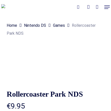
Skip
Me
to
Close
Winkelmand
search
account
Cart
main
Home
Nintendo DS
Games
Rollercoaster
content
Park NDS
Rollercoaster Park NDS
€
9.95