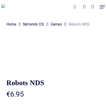
Skip
Me
to
Close
Winkelmand
search
account
Cart
main
Home
Nintendo DS
Games
Robots NDS
content
Robots NDS
€
6.95