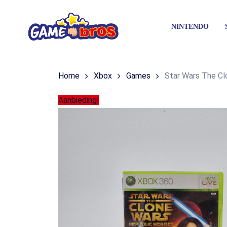
Skip
to
N
I
N
T
E
N
D
O
main
content
Home
Xbox
Games
Star Wars The Cl
Aanbieding!