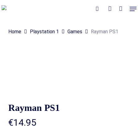
Skip
Me
to
Close
Winkelmand
search
account
Cart
main
Home
Playstation 1
Games
Rayman PS1
content
Rayman PS1
€
14.95