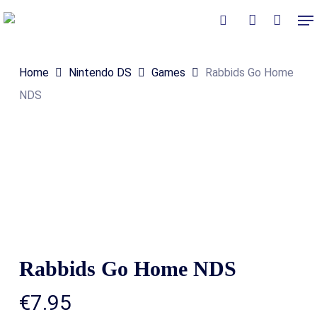
Skip
Me
to
Close
Winkelmand
search
account
Cart
main
Home
Nintendo DS
Games
Rabbids Go Home
content
NDS
Rabbids Go Home NDS
€
7.95