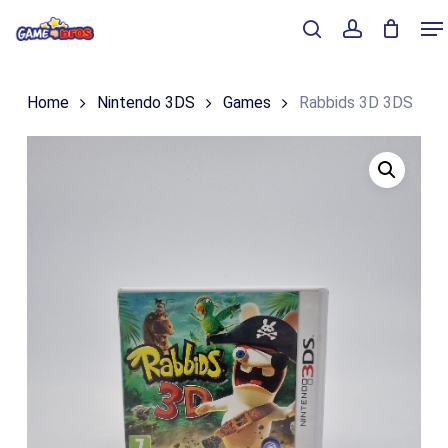
Skip
Me
to
Close
Winkelmand
search
account
Cart
main
Home
Nintendo 3DS
Games
Rabbids 3D 3DS
content