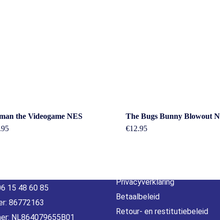
act
Beleid &
man the Videogame NES
The Bugs Bunny Blowout 
voorwaarde
.95
€
12.95
erheidstraat1, Wierden
, 7641 AB Nederland
Algemene voorwaarden
o@gamebros.nl
Privacyverklaring
06 15 48 60 85
Betaalbeleid
r: 86772163
Retour- en restitutiebeleid
er: NL864079655B01