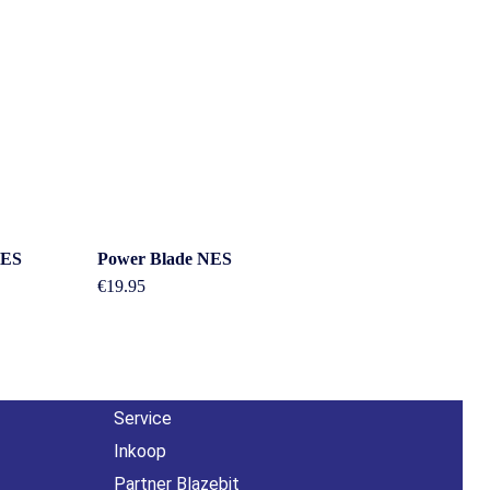
Overig
NES
Power Blade NES
n
€
19.95
Contact
About us
Agenda
Service
Inkoop
Partner Blazebit