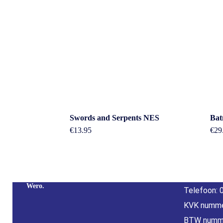
Cont
Swords and Serpents NES
Bat
€
13.95
€
29
Adres: Nijv
Overijssel
Betaal Snel En Veilig Met Paypal & IDeal |
E-mail:
inf
Wero.
Telefoon: 
KVK numme
BTW numm